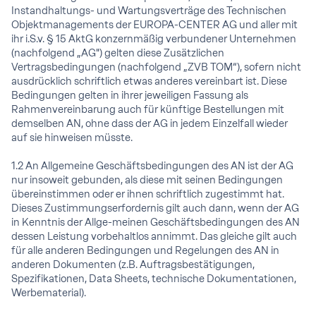
Instandhaltungs- und Wartungsverträge des Technischen
Objektmanagements der EUROPA-CENTER AG und aller mit
ihr i.S.v. § 15 AktG konzernmäßig verbundener Unternehmen
(nachfolgend „AG") gelten diese Zusätzlichen
Vertragsbedingungen (nachfolgend „ZVB TOM“), sofern nicht
ausdrücklich schriftlich etwas anderes vereinbart ist. Diese
Bedingungen gelten in ihrer jeweiligen Fassung als
Rahmenvereinbarung auch für künftige Bestellungen mit
demselben AN, ohne dass der AG in jedem Einzelfall wieder
auf sie hinweisen müsste.
1.2 An Allgemeine Geschäftsbedingungen des AN ist der AG
nur insoweit gebunden, als diese mit seinen Bedingungen
übereinstimmen oder er ihnen schriftlich zugestimmt hat.
Dieses Zustimmungserfordernis gilt auch dann, wenn der AG
in Kenntnis der Allge-meinen Geschäftsbedingungen des AN
dessen Leistung vorbehaltlos annimmt. Das gleiche gilt auch
für alle anderen Bedingungen und Regelungen des AN in
anderen Dokumenten (z.B. Auftragsbestätigungen,
Spezifikationen, Data Sheets, technische Dokumentationen,
Werbematerial).