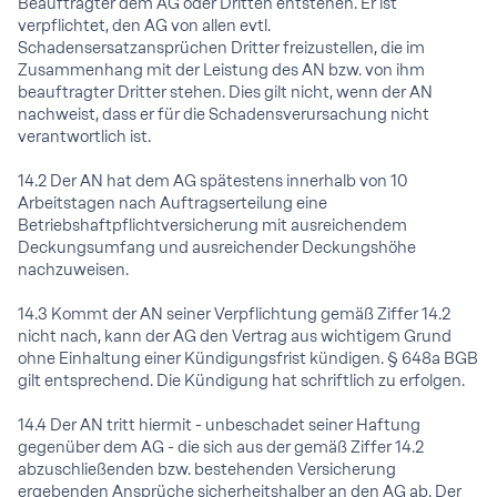
Beauftragter dem AG oder Dritten entstehen. Er ist
verpflichtet, den AG von allen evtl.
Schadensersatzansprüchen Dritter freizustellen, die im
Zusammenhang mit der Leistung des AN bzw. von ihm
beauftragter Dritter stehen. Dies gilt nicht, wenn der AN
nachweist, dass er für die Schadensverursachung nicht
verantwortlich ist.
14.2 Der AN hat dem AG spätestens innerhalb von 10
Arbeitstagen nach Auftragserteilung eine
Betriebshaftpflichtversicherung mit ausreichendem
Deckungsumfang und ausreichender Deckungshöhe
nachzuweisen.
14.3 Kommt der AN seiner Verpflichtung gemäß Ziffer 14.2
nicht nach, kann der AG den Vertrag aus wichtigem Grund
ohne Einhaltung einer Kündigungsfrist kündigen. § 648a BGB
gilt entsprechend. Die Kündigung hat schriftlich zu erfolgen.
14.4 Der AN tritt hiermit - unbeschadet seiner Haftung
gegenüber dem AG - die sich aus der gemäß Ziffer 14.2
abzuschließenden bzw. bestehenden Versicherung
ergebenden Ansprüche sicherheitshalber an den AG ab. Der