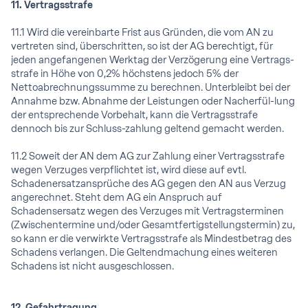
11. Vertragsstrafe
11.1 Wird die vereinbarte Frist aus Gründen, die vom AN zu
vertreten sind, überschritten, so ist der AG berechtigt, für
jeden angefangenen Werktag der Verzögerung eine Vertrags-
strafe in Höhe von 0,2% höchstens jedoch 5% der
Nettoabrechnungssumme zu berechnen. Unterbleibt bei der
Annahme bzw. Abnahme der Leistungen oder Nacherfül-lung
der entsprechende Vorbehalt, kann die Vertragsstrafe
dennoch bis zur Schluss-zahlung geltend gemacht werden.
11.2 Soweit der AN dem AG zur Zahlung einer Vertragsstrafe
wegen Verzuges verpflichtet ist, wird diese auf evtl.
Schadenersatzansprüche des AG gegen den AN aus Verzug
angerechnet. Steht dem AG ein Anspruch auf
Schadensersatz wegen des Verzuges mit Vertragsterminen
(Zwischentermine und/oder Gesamtfertigstellungstermin) zu,
so kann er die verwirkte Vertragsstrafe als Mindestbetrag des
Schadens verlangen. Die Geltendmachung eines weiteren
Schadens ist nicht ausgeschlossen.
12. Gefahrtragung