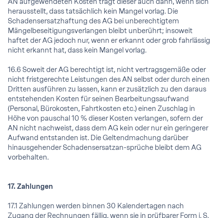
AN aufgewendeten Kosten trägt dieser auch dann, wenn sich
herausstellt, dass tatsächlich kein Mangel vorlag. Die
Schadensersatzhaftung des AG bei unberechtigtem
Mängelbeseitigungsverlangen bleibt unberührt; insoweit
haftet der AG jedoch nur, wenn er erkannt oder grob fahrlässig
nicht erkannt hat, dass kein Mangel vorlag.
16.6 Soweit der AG berechtigt ist, nicht vertragsgemäße oder
nicht fristgerechte Leistungen des AN selbst oder durch einen
Dritten ausführen zu lassen, kann er zusätzlich zu den daraus
entstehenden Kosten für seinen Bearbeitungsaufwand
(Personal, Bürokosten, Fahrtkosten etc.) einen Zuschlag in
Höhe von pauschal 10 % dieser Kosten verlangen, sofern der
AN nicht nachweist, dass dem AG kein oder nur ein geringerer
Aufwand entstanden ist. Die Geltendmachung darüber
hinausgehender Schadensersatzan-sprüche bleibt dem AG
vorbehalten.
17. Zahlungen
17.1 Zahlungen werden binnen 30 Kalendertagen nach
Zugang der Rechnungen fällig, wenn sie in prüfbarer Form i. S.