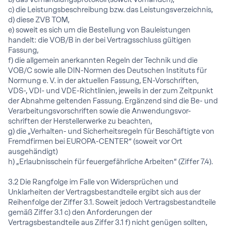
c) die Leistungsbeschreibung bzw. das Leistungsverzeichnis,
d) diese ZVB TOM,
e) soweit es sich um die Bestellung von Bauleistungen
handelt: die VOB/B in der bei Vertragsschluss gültigen
Fassung,
f) die allgemein anerkannten Regeln der Technik und die
VOB/C sowie alle DIN-Normen des Deutschen Instituts für
Normung e. V. in der aktuellen Fassung, EN-Vorschriften,
VDS-, VDI- und VDE-Richtlinien, jeweils in der zum Zeitpunkt
der Abnahme geltenden Fassung. Ergänzend sind die Be- und
Verarbeitungsvorschriften sowie die Anwendungsvor-
schriften der Herstellerwerke zu beachten,
g) die „Verhalten- und Sicherheitsregeln für Beschäftigte von
Fremdfirmen bei EUROPA-CENTER“ (soweit vor Ort
ausgehändigt)
h) „Erlaubnisschein für feuergefährliche Arbeiten“ (Ziffer 7.4).
3.2 Die Rangfolge im Falle von Widersprüchen und
Unklarheiten der Vertragsbestandteile ergibt sich aus der
Reihenfolge der Ziffer 3.1. Soweit jedoch Vertragsbestandteile
gemäß Ziffer 3.1 c) den Anforderungen der
Vertragsbestandteile aus Ziffer 3.1 f) nicht genügen sollten,