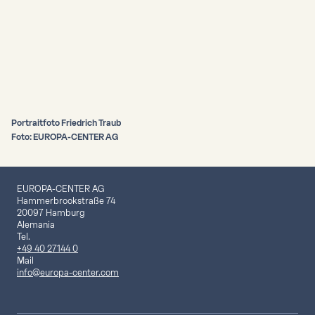
Portraitfoto Friedrich Traub
Foto: EUROPA-CENTER AG
EUROPA-CENTER AG
Hammerbrookstraße 74
20097 Hamburg
Alemania
Tel.
+49 40 27144 0
Mail
info@europa-center.com