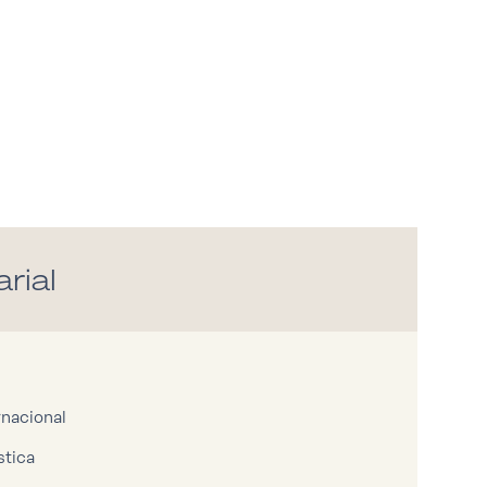
rial
nacional
tica