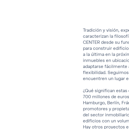
Tradición y visión, ex
caracterizan la filoso
CENTER desde su funda
para construir edific
a la última en la pró
inmuebles en ubicacio
adaptarse fácilmente a
flexibilidad. Seguimo
encuentren un lugar e
¿Qué significan estas 
700 millones de euros
Hamburgo, Berlín, Frá
promotores y propieta
del sector inmobiliari
edificios con un volu
Hay otros proyectos e